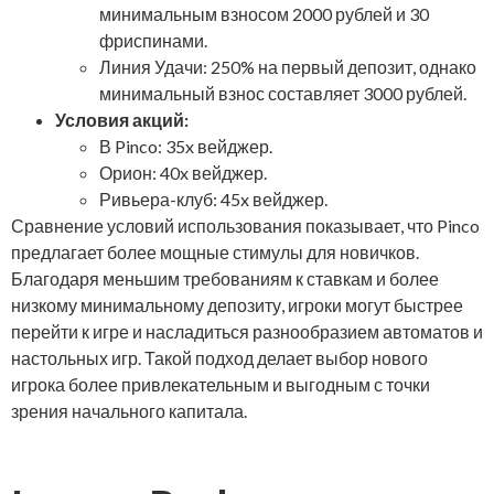
минимальным взносом 2000 рублей и 30
фриспинами.
Линия Удачи: 250% на первый депозит, однако
минимальный взнос составляет 3000 рублей.
Условия акций:
В Pinco: 35x вейджер.
Орион: 40x вейджер.
Ривьера-клуб: 45x вейджер.
Сравнение условий использования показывает, что Pinco
предлагает более мощные стимулы для новичков.
Благодаря меньшим требованиям к ставкам и более
низкому минимальному депозиту, игроки могут быстрее
перейти к игре и насладиться разнообразием автоматов и
настольных игр. Такой подход делает выбор нового
игрока более привлекательным и выгодным с точки
зрения начального капитала.