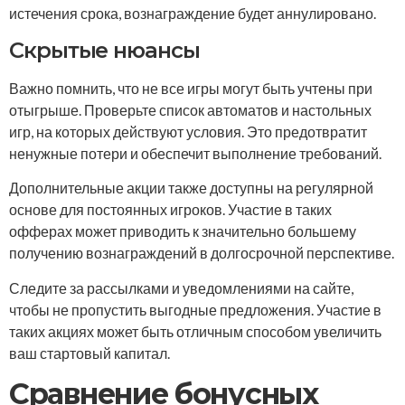
истечения срока, вознаграждение будет аннулировано.
Скрытые нюансы
Важно помнить, что не все игры могут быть учтены при
отыгрыше. Проверьте список автоматов и настольных
игр, на которых действуют условия. Это предотвратит
ненужные потери и обеспечит выполнение требований.
Дополнительные акции также доступны на регулярной
основе для постоянных игроков. Участие в таких
офферах может приводить к значительно большему
получению вознаграждений в долгосрочной перспективе.
Следите за рассылками и уведомлениями на сайте,
чтобы не пропустить выгодные предложения. Участие в
таких акциях может быть отличным способом увеличить
ваш стартовый капитал.
Сравнение бонусных