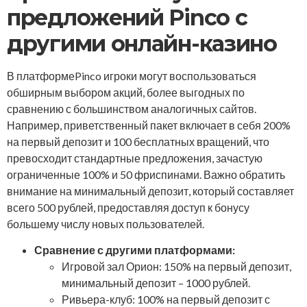
предложений Pinco с
другими онлайн-казино
В платформеPinco игроки могут воспользоваться
обширным выбором акций, более выгодных по
сравнению с большинством аналогичных сайтов.
Например, приветственный пакет включает в себя 200%
на первый депозит и 100 бесплатных вращений, что
превосходит стандартные предложения, зачастую
ограниченные 100% и 50 фриспинами. Важно обратить
внимание на минимальный депозит, который составляет
всего 500 рублей, предоставляя доступ к бонусу
большему числу новых пользователей.
Сравнение с другими платформами:
Игровой зал Орион: 150% на первый депозит,
минимальный депозит – 1000 рублей.
Ривьера-клуб: 100% на первый депозит с