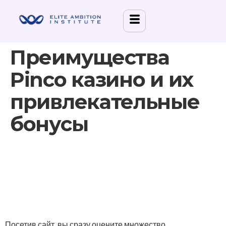
Преимущества
Pinco казино и их
привлекательные
бонусы
Посетив сайт, вы сразу оцените множество