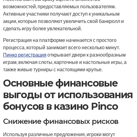
возможностей, предоставляемых пользователям.
Активные участники получают доступ к уникальным
акции, которые позволяют увеличить свой банкролл и
сделать игру более увлекательной.
Регистрация на платформе начинается с простого
процесса, который занимает всего несколько минут.
Пинко регистрация
открывает двери к разнообразным
играм, включая слоты, карточные и настольные игры, а
также живые турниры с настоящими крупье.
Основные финансовые
выгоды от использования
бонусов в казино Pinco
Снижение финансовых рисков
Используя различные предложения, игроки могут