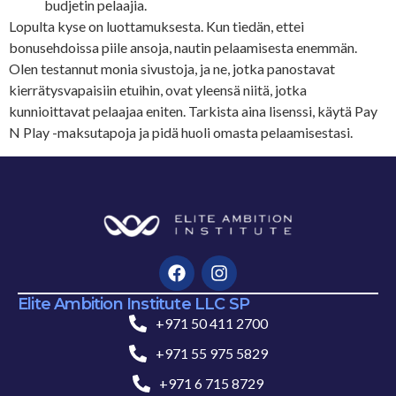
budjetin pelaajia.
Lopulta kyse on luottamuksesta. Kun tiedän, ettei
bonusehdoissa piile ansoja, nautin pelaamisesta enemmän.
Olen testannut monia sivustoja, ja ne, jotka panostavat
kierrätysvapaisiin etuihin, ovat yleensä niitä, jotka
kunnioittavat pelaajaa eniten. Tarkista aina lisenssi, käytä Pay
N Play -maksutapoja ja pidä huoli omasta pelaamisestasi.
Elite Ambition Institute LLC SP
+971 50 411 2700
+971 55 975 5829
+971 6 715 8729