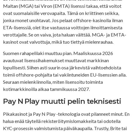
Maltan (MGA) tai Viron (EMTA) lisenssi takaa, että voitot
ovat suomalaisille verovapaita. Tämä on kriittinen seikka,
jonka monet unohtavat. Jos pelaat offshore-kasinolla ilman
ETA-lisenssiä, olet itse vastuussa voittojen ilmoittamisesta
verottajalle. Se on vaiva, jota haluan välttää. MGA- ja EMTA-
kasinot ovat valvottuja, mikä tuo tiettyä mielenrauhaa.
Suomen rahapelilaki muuttuu pian. Maaliskuussa 2026
avautuvat lisenssihakemukset muuttavat markkinan
lopullisesti. Siihen asti suurin osa järkevistä vaihtoehdoista
toimii offshore-pohjalta tai vakiintuneiden EU-lisenssien alla.
Seuraan mielenkiinnolla, miten lisensoitu toiminta
kotimarkkinoilla alkaa tammikuussa 2027.
Pay N Play muutti pelin teknisesti
Pikakasinot ja Pay N Play -teknologia ovat pilanneet minut. En
halua enää täytellä rekisteröitymislomakkeita tai odotella
KYC-prosessin valmistumista päiväkaupalla. Trustly, Brite tai