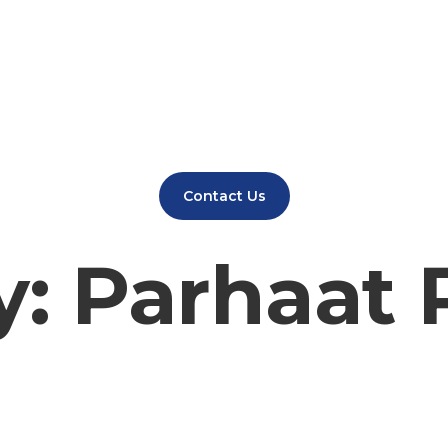
Contact Us
y:
Parhaat P