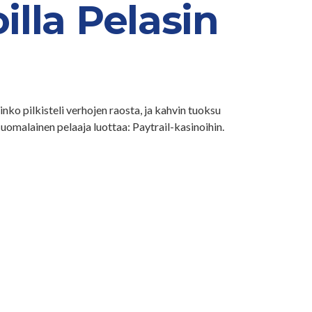
illa Pelasin
nko pilkisteli verhojen raosta, ja kahvin tuoksu
i suomalainen pelaaja luottaa: Paytrail-kasinoihin.