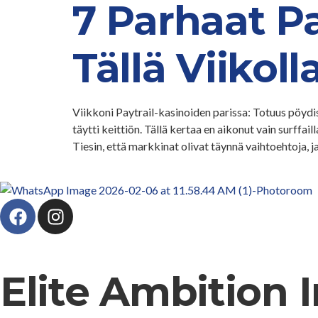
7 Parhaat Pa
Tällä Viikoll
Viikkoni Paytrail-kasinoiden parissa: Totuus pöydist
täytti keittiön. Tällä kertaa en aikonut vain surffail
Tiesin, että markkinat olivat täynnä vaihtoehtoja, ja
Elite Ambition 