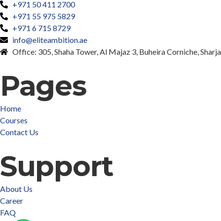
+971 50 411 2700
+971 55 975 5829
+971 6 715 8729
info@eliteambition.ae
Office: 305, Shaha Tower, Al Majaz 3, Buheira Corniche, Sharj
Pages
Home
Courses
Contact Us
Support
About Us
Career
FAQ